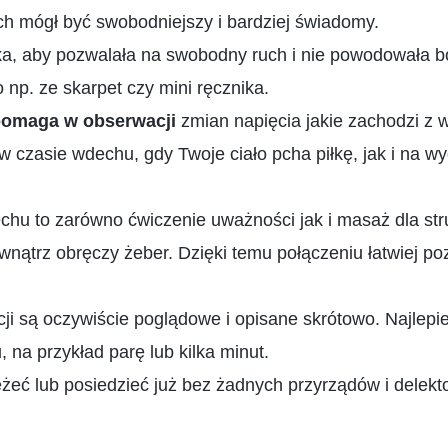
ch mógł być swobodniejszy i bardziej świadomy.
ka, aby pozwalała na swobodny ruch i nie powodowała b
 np. ze skarpet czy mini ręcznika.
omaga w obserwacji
zmian napięcia jakie zachodzi z
 czasie wdechu, gdy Twoje ciało pcha piłkę, jak i na w
chu to zarówno ćwiczenie uważności jak i masaż dla stru
wnątrz obręczy żeber. Dzięki temu połączeniu łatwiej po
i są oczywiście poglądowe i opisane skrótowo. Najlepi
 na przykład parę lub kilka minut.
eć lub posiedzieć już bez żadnych przyrządów i delek