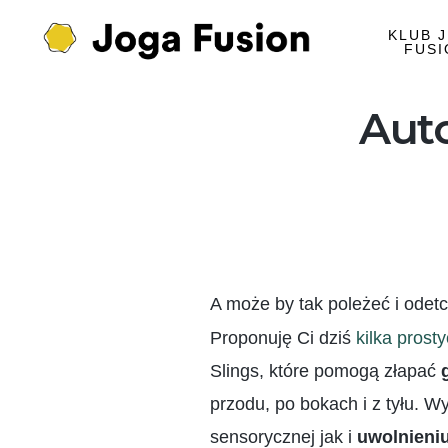
KLUB 
FUSI
Aut
A może by tak poleżeć i ode
Proponuję Ci dziś
kilka prost
Slings, które pomogą złapać
przodu, po bokach i z tyłu. 
sensorycznej jak i
uwolnieni