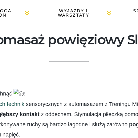
JOGA
WYJAZDY I
S
ON
WARSZTATY
omasaż powięziowy Sl
tchnąć
!
ych technik
sensorycznych z automasażem z Treningu Mi
głębszy kontakt
z oddechem. Stymulacja piłeczką pomoż
Wykonywane ruchy są bardzo łagodne i służą zarówno
pog
u
napięć.