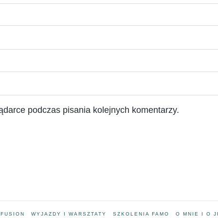
ądarce podczas pisania kolejnych komentarzy.
 FUSION
WYJAZDY I WARSZTATY
SZKOLENIA FAMO
O MNIE I O J