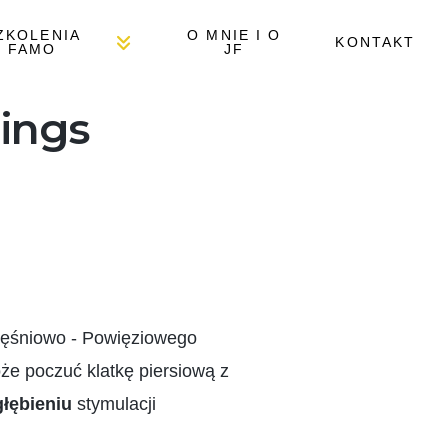
ZKOLENIA
O MNIE I O
KONTAKT
FAMO
JF
ings
ęśniowo - Powięziowego
e poczuć klatkę piersiową z
łębieniu
stymulacji